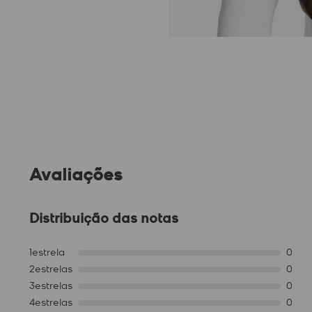
Avaliações
Distribuição das notas
1
estrela
0
2
estrelas
0
3
estrelas
0
4
estrelas
0