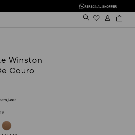
0
PERSONAL SHOPPER
te Winston
De Couro
2L
sem juros
TE