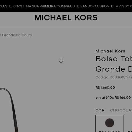
GANHE 10%OFF NA SUA PRIMEIRA COMPRA UTILIZANDO O CUPOM: BEMVINDO1
n Grande De Couro
Bolsa To
Grande 
:
30S3GWNT
R$
1
.
660
,
00
em até
10
x
R$
166
,
00
COR
CHOCOLA