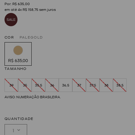
R$
635
,
00
em até
4
x
R$
158
,
75
sem juros
COR
PALEGOLD
R$ 635,00
TAMANHO
39
35
35,5
36
36,5
37
37,5
38
38,5
QUANTIDADE
1