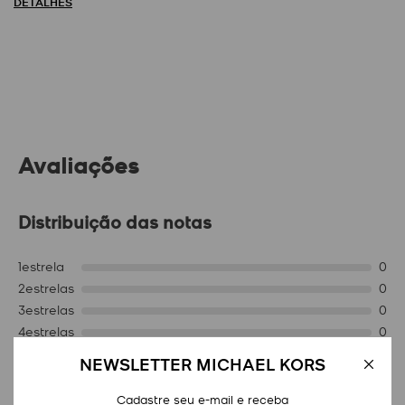
DETALHES
Avaliações
Distribuição das notas
1
estrela
0
2
estrelas
0
3
estrelas
0
4
estrelas
0
5
estrelas
2
NEWSLETTER MICHAEL KORS
Nota média
Cadastre seu e-mail e receba