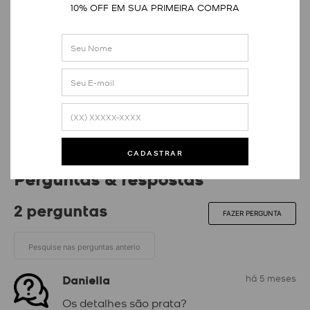
10% OFF EM SUA PRIMEIRA COMPRA
5.0
2
avaliações
100% dos avaliadores recomendam o produto
QUERO AVALIAR
2 avaliações
CADASTRAR
Perguntas & respostas
2 perguntas
FAZER PERGUNTA
Daniella
há 5 meses
Os detalhes são prata?