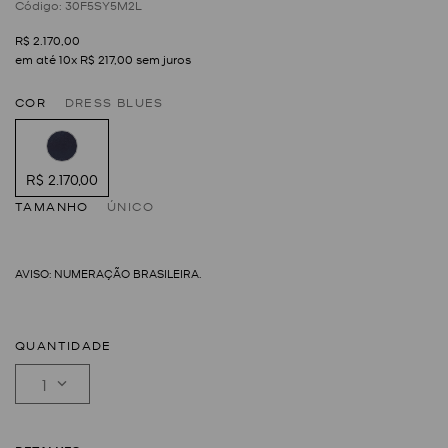
:
30F5SY5M2L
R$
2
.
170
,
00
em até
10
x
R$
217
,
00
sem juros
COR
DRESS BLUES
R$ 2.170,00
TAMANHO
ÚNICO
QUANTIDADE
1