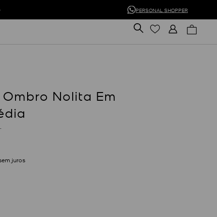
0
PERSONAL SHOPPER
 Ombro Nolita Em
édia
L
sem juros