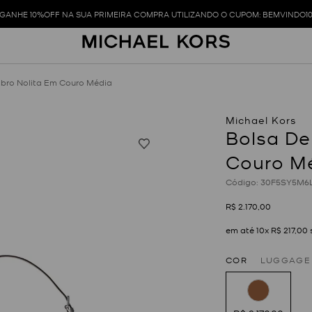
GANHE 10%OFF NA SUA PRIMEIRA COMPRA UTILIZANDO O CUPOM: BEMVINDO1
bro Nolita Em Couro Média
Bolsa De
Couro M
:
30F5SY5M6
R$
2
.
170
,
00
em até
10
x
R$
217
,
00
COR
LUGGAGE