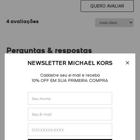
QUERO AVALIAR
4 avaliações
Perguntas & respostas
NEWSLETTER MICHAEL KORS
4 perguntas
FAZER PERGUNTA
Cadastre seu e-mail e receba
10% OFF EM SUA PRIMEIRA COMPRA
Diana
há 2 semanas
A corrente é removível?
Resposta da loja Michael Kors
há uma semana
Olá! Não, a corrente de ombro é fixa e possibilita o
uso como bolsa de ombro. Já a alça longa para uso
transversal é removível, permitindo diferentes