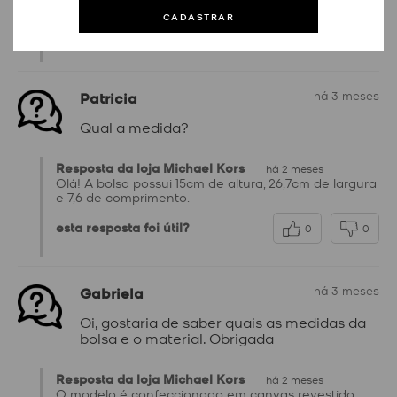
formas de uso.
CADASTRAR
esta resposta foi útil?
0
0
Patricia
há 3 meses
Qual a medida?
Resposta da loja Michael Kors
há 2 meses
Olá! A bolsa possui 15cm de altura, 26,7cm de largura
e 7,6 de comprimento.
esta resposta foi útil?
0
0
Gabriela
há 3 meses
Oi, gostaria de saber quais as medidas da
bolsa e o material. Obrigada
Resposta da loja Michael Kors
há 2 meses
O modelo é confeccionado em canvas revestido