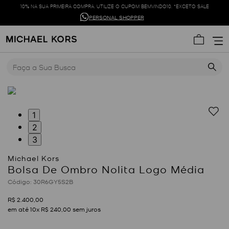
10% NA SUA PRIMEIRA COMPRA. UTILIZE O CUPOM BEMVINDO10. *EXCETO SALE
PERSONAL SHOPPER
Faça a Sua Busca
1
2
3
Bolsa De Ombro Nolita Logo Média
:
30R6GY5S2B
R$
2
.
400
,
00
em até
10
x
R$
240
,
00
sem juros