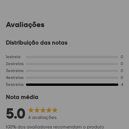
Avaliações
Distribuição das notas
1
estrela
0
2
estrelas
0
3
estrelas
0
4
estrelas
0
5
estrelas
4
Nota média
5.0
4
avaliações
100% dos avaliadores recomendam o produto