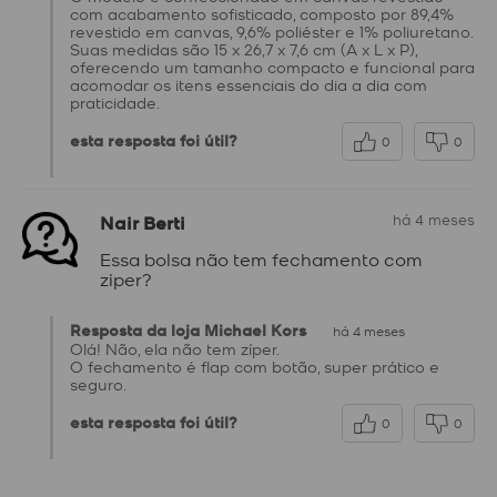
com acabamento sofisticado, composto por 89,4%
revestido em canvas, 9,6% poliéster e 1% poliuretano.
Suas medidas são 15 x 26,7 x 7,6 cm (A x L x P),
oferecendo um tamanho compacto e funcional para
acomodar os itens essenciais do dia a dia com
praticidade.
esta resposta foi útil?
0
0
Nair Berti
há 4 meses
Essa bolsa não tem fechamento com
ziper?
Resposta da loja Michael Kors
há 4 meses
Olá! Não, ela não tem zíper.
O fechamento é flap com botão, super prático e
seguro.
esta resposta foi útil?
0
0