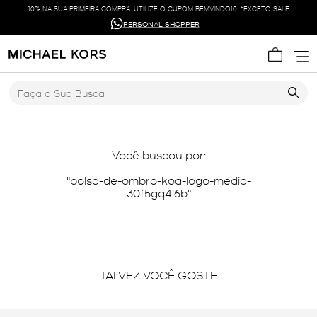
10% NA SUA PRIMEIRA COMPRA. UTILIZE O CUPOM BEMVINDO10. *EXCETO SALE
PERSONAL SHOPPER
Faça a Sua Busca
Você buscou por:
bolsa-de-ombro-koa-logo-media-
30f5gq4l6b
TALVEZ VOCÊ GOSTE