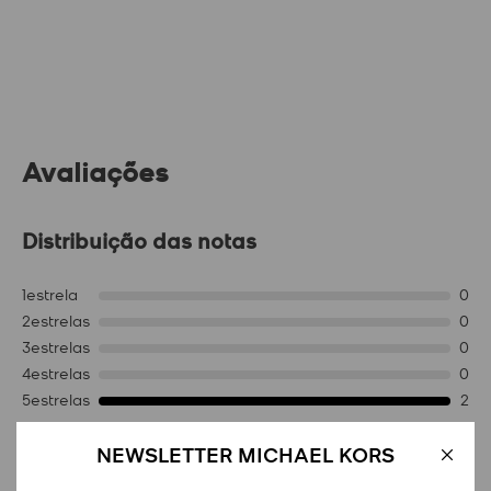
Avaliações
Distribuição das notas
1
estrela
0
2
estrelas
0
3
estrelas
0
4
estrelas
0
5
estrelas
2
Nota média
NEWSLETTER MICHAEL KORS