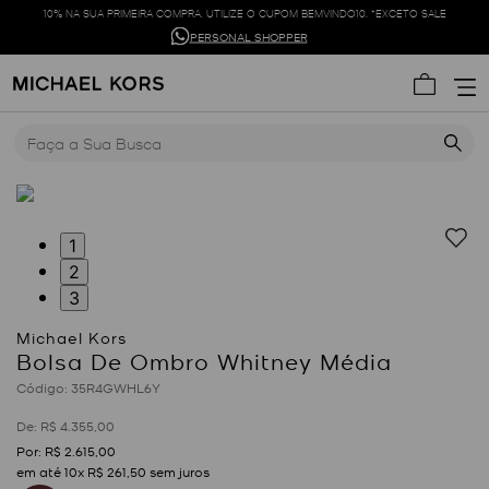
10% NA SUA PRIMEIRA COMPRA. UTILIZE O CUPOM BEMVINDO10. *EXCETO SALE
PERSONAL SHOPPER
Faça a Sua Busca
1
2
3
Bolsa De Ombro Whitney Média
:
35R4GWHL6Y
R$
4
.
355
,
00
R$
2
.
615
,
00
em até
10
x
R$
261
,
50
sem juros