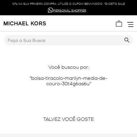
10% NA SUA PRIMEIRA COMPRA. UTILIZE O CUPOM BEMVINDO10. *EXCETO SALE
PERSONAL SHOPPER
Faça a Sua Busca
Você buscou por:
bolsa-tiracolo-marilyn-media-de-
couro-30t4g6as6u
TALVEZ VOCÊ GOSTE