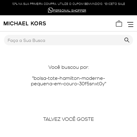
10% NA SUA PRIMEIRA COMPRA. UTILIZE O CUPOM BEMVINDO10. *EXCETO SALE
PERSONAL SHOPPER
Faça a Sua Busca
Você buscou por:
bolsa-tote-hamilton-moderne-
pequena-em-couro-30f5snxt0y
TALVEZ VOCÊ GOSTE