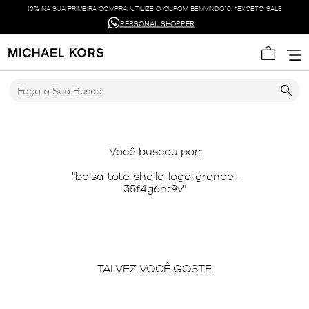
10% NA SUA PRIMEIRA COMPRA. UTILIZE O CUPOM BEMVINDO10. *EXCETO SALE
PERSONAL SHOPPER
Faça a Sua Busca
Você buscou por:
bolsa-tote-sheila-logo-grande-
35f4g6ht9v
TALVEZ VOCÊ GOSTE