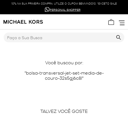
10% NA SUA PRIMEIRA COMPRA. UTILIZE O CUPOM BEMVINDO10. *EXCETO SALE
PERSONAL SHOPPER
Faça a Sua Busca
Você buscou por:
bolsa-transversal-jet-set-media-de-
couro-32s5gj6c8l
TALVEZ VOCÊ GOSTE