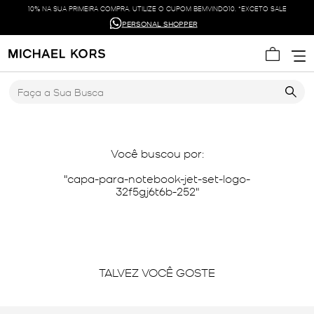
10% NA SUA PRIMEIRA COMPRA. UTILIZE O CUPOM BEMVINDO10. *EXCETO SALE
PERSONAL SHOPPER
Faça a Sua Busca
Você buscou por:
capa-para-notebook-jet-set-logo-
32f5gj6t6b-252
TALVEZ VOCÊ GOSTE