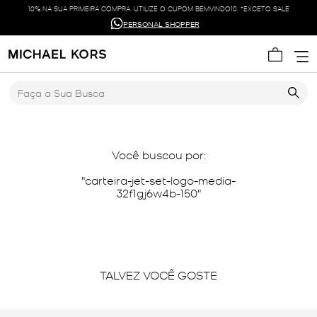
10% NA SUA PRIMEIRA COMPRA. UTILIZE O CUPOM BEMVINDO10. *EXCETO SALE
PERSONAL SHOPPER
Faça a Sua Busca
Você buscou por:
carteira-jet-set-logo-media-
32f1gj6w4b-150
TALVEZ VOCÊ GOSTE