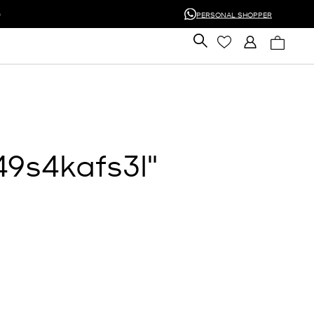
0
PERSONAL SHOPPER
49s4kafs3l