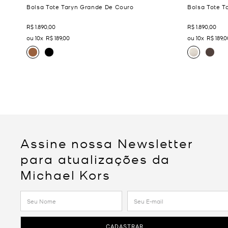
Bolsa Tote Taryn Grande De Couro
Bolsa Tote T
R$
1
.
890
,
00
R$
1
.
890
,
00
10
R$
189
,
00
10
R$
189
,
0
Assine nossa Newsletter
para atualizações da
Michael Kors
CADASTRAR