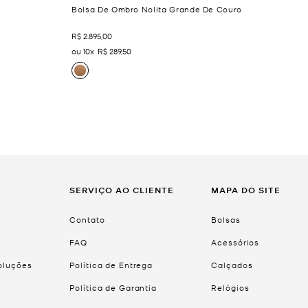
Bolsa De Ombro Nolita Grande De Couro
R$
2
.
895
,
00
10
R$
289
,
50
SERVIÇO AO CLIENTE
MAPA DO SITE
Contato
Bolsas
FAQ
Acessórios
voluções
Política de Entrega
Calçados
Política de Garantia
Relógios