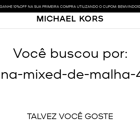
GANHE 10%OFF NA SUA PRIMEIRA COMPRA UTILIZANDO O CUPOM: BEMVINDO1
Você buscou por:
rina-mixed-de-malha-
TALVEZ VOCÊ GOSTE