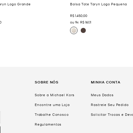
aryn Logo Grande
Bolsa Tote Taryn Logo Pequena
R$
1
.
450
,
00
0
9
R$
161
,
11
SOBRE NÓS
MINHA CONTA
Sobre a Michael Kors
Meus Dados
Encontre uma Loja
Rastreie Seu Pedido
Trabalhe Conosco
Solicitar Trocas e De
Regulamentos