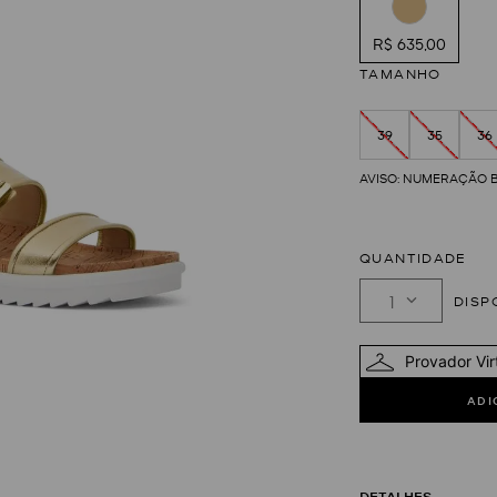
R$ 635,00
TAMANHO
39
35
36
QUANTIDADE
1
Provador Vir
DETALHES