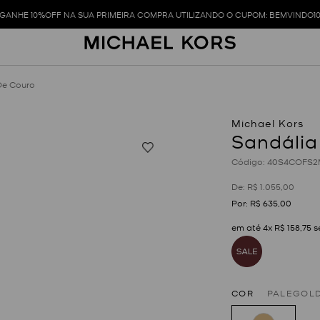
GANHE 10%OFF NA SUA PRIMEIRA COMPRA UTILIZANDO O CUPOM: BEMVINDO1
De Couro
Sandália
:
40S4COFS2
R$
1
.
055
,
00
R$
635
,
00
em até
4
x
R$
158
,
75
s
COR
PALEGOL