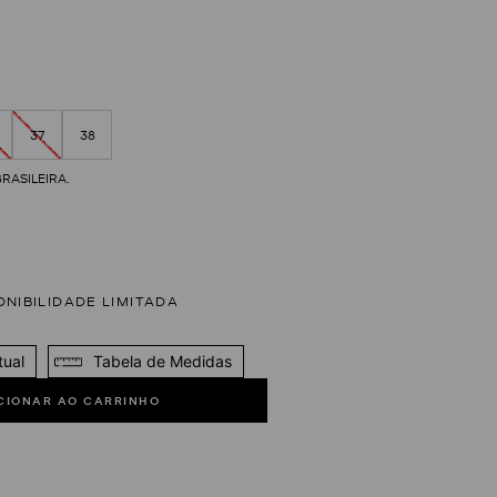
37
38
tual
Tabela de Medidas