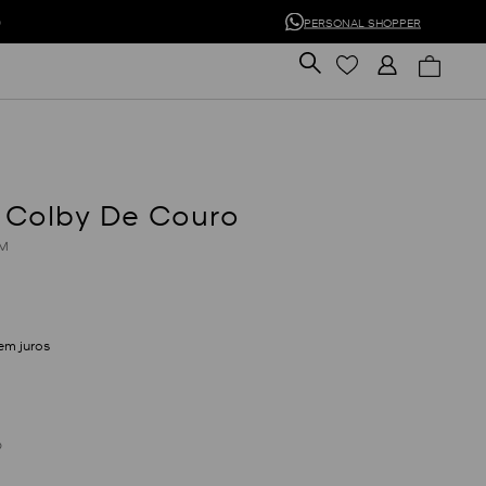
0
PERSONAL SHOPPER
 Colby De Couro
M
em juros
D