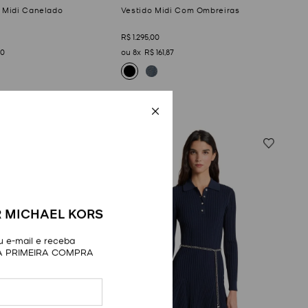
o Midi Canelado
Vestido Midi Com Ombreiras
R$
1
.
295
,
00
0
8
R$
161
,
87
 MICHAEL KORS
 e-mail e receba
A PRIMEIRA COMPRA