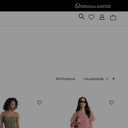
0
PERSONAL SHOPPER
4
103
Produtos
2