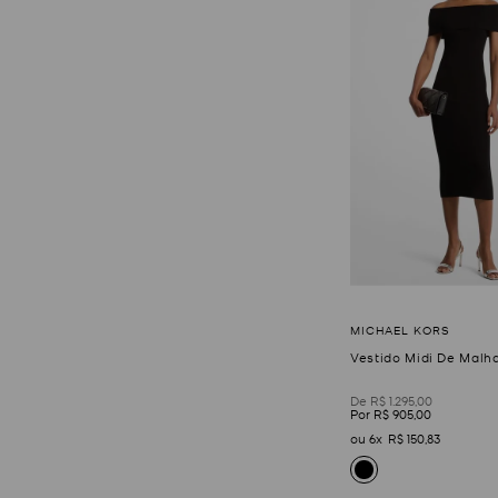
Vestido Midi De Malh
R$
1
.
295
,
00
R$
905
,
00
6
R$
150
,
83