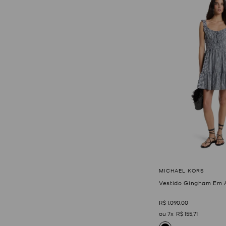
Vestido Gingham Em 
R$
1
.
090
,
00
7
R$
155
,
71