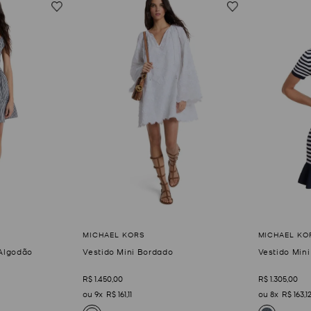
Algodão
Vestido Mini Bordado
Vestido Mini
R$
1
.
450
,
00
R$
1
.
305
,
00
9
R$
161
,
11
8
R$
163
,
1