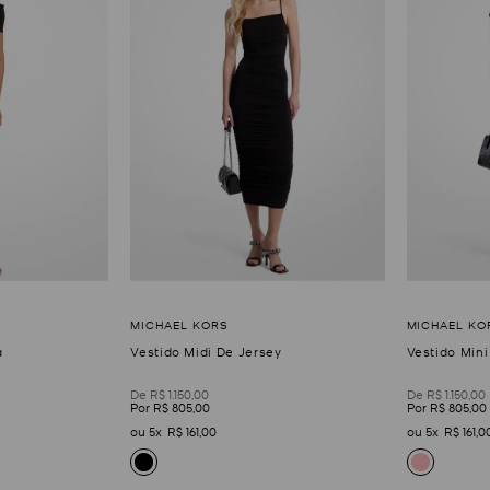
a
Vestido Midi De Jersey
Vestido Mini
R$
1
.
150
,
00
R$
1
.
150
,
00
R$
805
,
00
R$
805
,
00
5
R$
161
,
00
5
R$
161
,
0