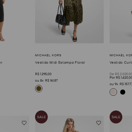
er
Vestido Midi Estampa Floral
Vestido Cur
R$
1
.
295
,
00
R$
2
.
025
,
0
R$
1
.
420
,
0
8
R$
161
,
87
9
R$
157
,
7