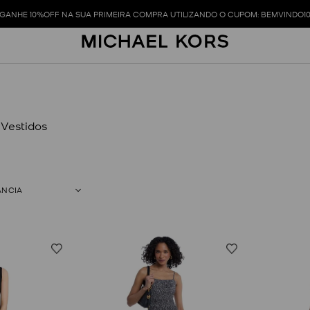
GANHE 10%OFF NA SUA PRIMEIRA COMPRA UTILIZANDO O CUPOM: BEMVINDO1
 Vestidos
ÂNCIA