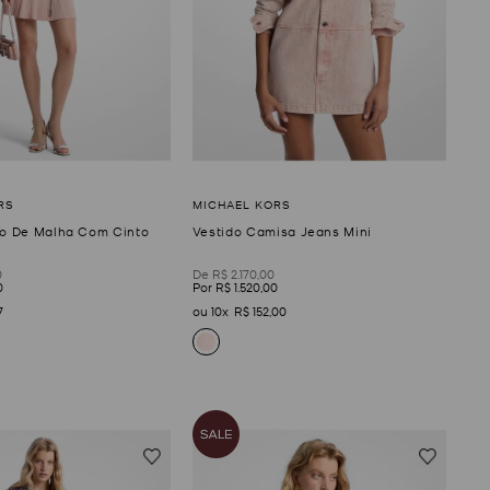
to De Malha Com Cinto
Vestido Camisa Jeans Mini
0
R$
2
.
170
,
00
0
R$
1
.
520
,
00
7
10
R$
152
,
00