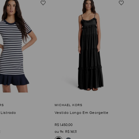
 Listrado
Vestido Longo Em Georgette
R$
1
.
450
,
00
2
9
R$
161
,
11