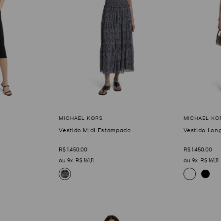
Vestido Midi Estampado
Vestido Lon
R$
1
.
450
,
00
R$
1
.
450
,
00
9
R$
161
,
11
9
R$
161
,
11