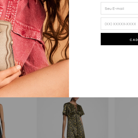
orgette
Vestido Mini Poá
Vestido Mid
CA
R$
1
.
295
,
00
R$
1
.
150
,
00
8
R$
161
,
87
7
R$
164
,
2