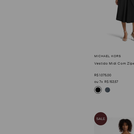
Vestido Midi Com Zíp
R$
1
.
075
,
00
7
R$
153
,
57