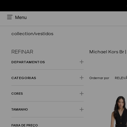
Menu
collection/vestidos
REFINAR
Michael Kors Br |
DEPARTAMENTO
Roupas
CATEGORIA
RELEV
Vestidos
CORES
Amarelo
Azul
TAMANHO
36
38
40
42
FAIXA DE PREÇO