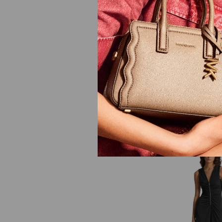
Vestido Longo Em Ger
R$
1
.
295
,
00
8
R$
161
,
87