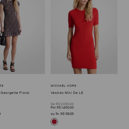
 Georgette Floral
Vestido Mini De Lã
R$
2
.
000
,
00
R$
1
.
400
,
00
0
9
R$
155
,
55