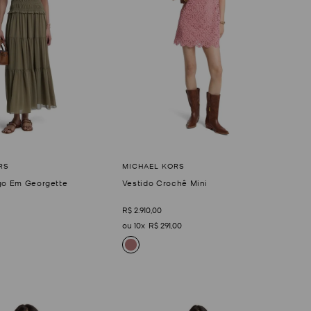
go Em Georgette
Vestido Crochê Mini
R$
2
.
910
,
00
10
R$
291
,
00