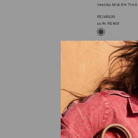
Vestido Midi Em Tricô
R$
1
.
450
,
00
9
R$
161
,
11