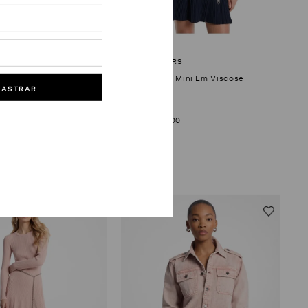
i Em Malha
Vestido Polo Mini Em Viscose
DASTRAR
R$
1
.
660
,
00
8
10
R$
166
,
00