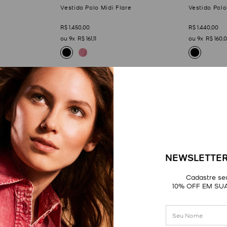
Vestido Polo Midi Flare
Vestido Pol
R$
1
.
450
,
00
R$
1
.
440
,
00
9
R$
161
,
11
9
R$
160
,
0
NEWSLETTER
Cadastre seu
10% OFF EM SU