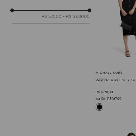
Branco
Caramelo
44
46
48
PPP
R$ 570,00
–
R$ 6.600,00
Cinza
Laranja
PP
P
M
G
Marrom
Nude
GG
Preto
Rosa
Vestido Midi Em Tricô
Verde
Vermelho
R$
1
.
670
,
00
10
R$
167
,
00