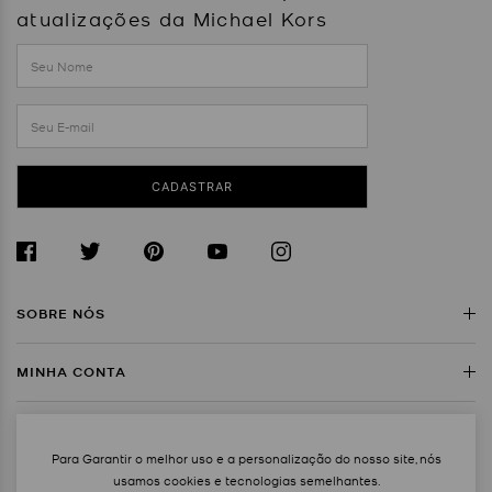
atualizações da Michael Kors
CADASTRAR
SOBRE NÓS
MINHA CONTA
Sobre a Michael Kors
Encontre uma Loja
SERVIÇO AO CLIENTE
Meus Dados
Trabalhe Conosco
Para Garantir o melhor uso e a personalização do nosso site, nós
Rastreie Seu Pedido
usamos cookies e tecnologias semelhantes.
MAPA DO SITE
Regulamentos