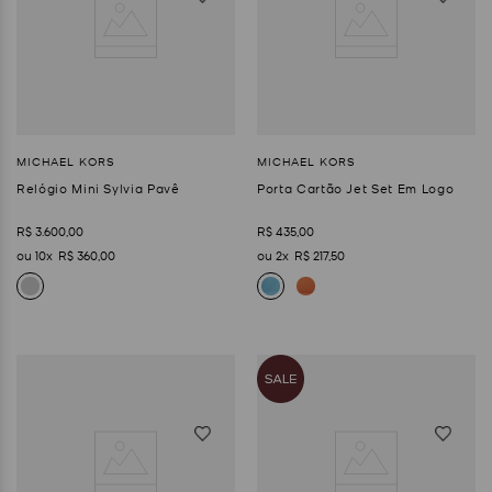
Relógio Mini Sylvia Pavê
Porta Cartão Jet Set Em Logo
R$
3
.
600
,
00
R$
435
,
00
10
R$
360
,
00
2
R$
217
,
50