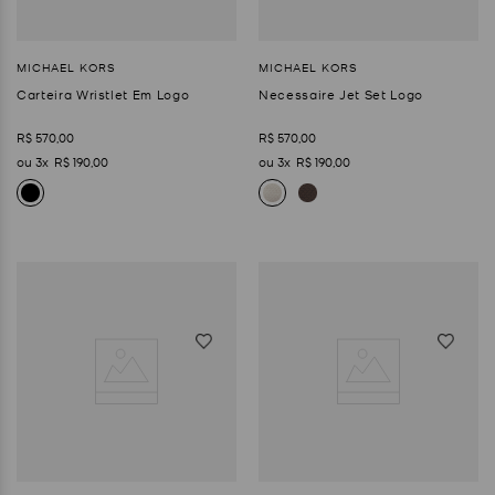
Carteira Wristlet Em Logo
Necessaire Jet Set Logo
R$
570
,
00
R$
570
,
00
3
R$
190
,
00
3
R$
190
,
00