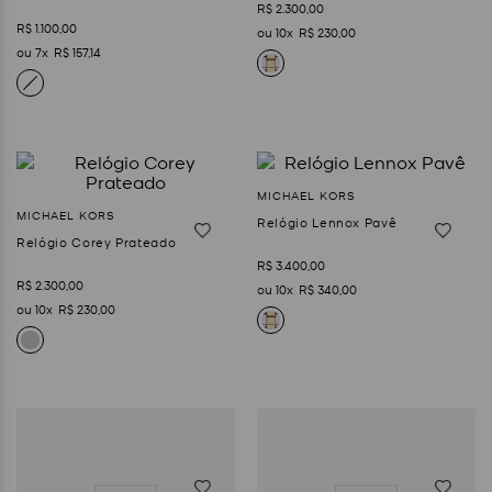
R$
2
.
300
,
00
R$
1
.
100
,
00
10
R$
230
,
00
7
R$
157
,
14
Relógio Lennox Pavê
Relógio Corey Prateado
R$
3
.
400
,
00
R$
2
.
300
,
00
10
R$
340
,
00
10
R$
230
,
00