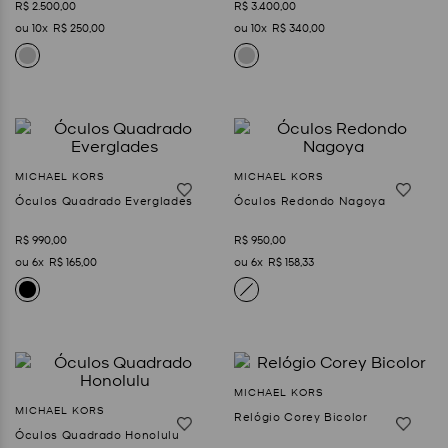
R$
2
.
500
,
00
R$
3
.
400
,
00
10
R$
250
,
00
10
R$
340
,
00
Óculos Quadrado Everglades
Óculos Redondo Nagoya
R$
990
,
00
R$
950
,
00
6
R$
165
,
00
6
R$
158
,
33
Relógio Corey Bicolor
Óculos Quadrado Honolulu