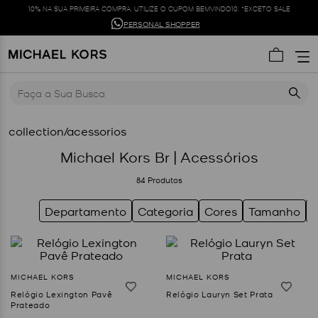
10% NA SUA PRIMEIRA COMPRA. UTILIZE O CUPOM BEMVINDO10. *EXCETO SALE
PERSONAL SHOPPER
Faça a Sua Busca
collection/acessorios
Michael Kors Br | Acessórios
84
Produtos
Departamento
Categoria
Cores
Tamanho
Relógio Lexington Pavê
Relógio Lauryn Set Prata
Prateado