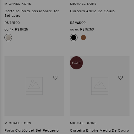
Carteira Porta-passaporte Jet
Carteira Adele De Couro
Set Logo
R$
725
,
00
R$
945
,
00
4
R$
181
,
25
6
R$
157
,
50
Porta Cartão Jet Set Pequeno
Carteira Empire Média De Couro