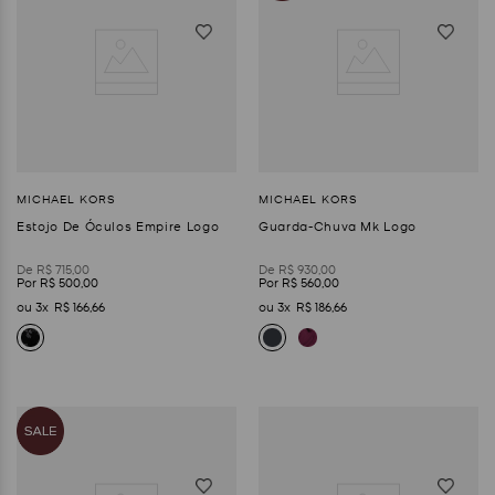
Estojo De Óculos Empire Logo
Guarda-Chuva Mk Logo
R$
715
,
00
R$
930
,
00
R$
500
,
00
R$
560
,
00
3
R$
166
,
66
3
R$
186
,
66