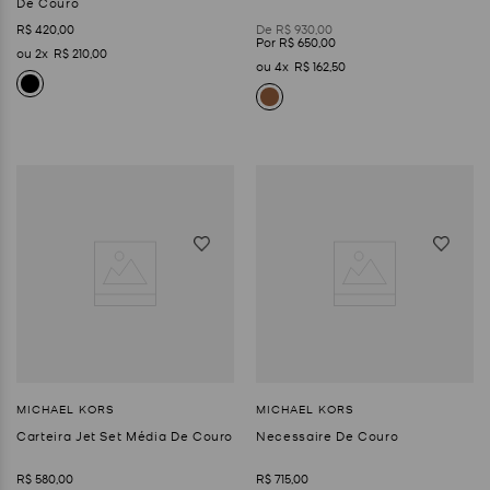
De Couro
R$
420
,
00
R$
930
,
00
R$
650
,
00
2
R$
210
,
00
4
R$
162
,
50
Carteira Jet Set Média De Couro
Necessaire De Couro
R$
580
,
00
R$
715
,
00