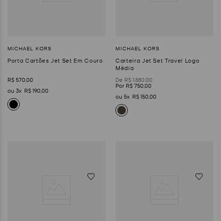
Porta Cartões Jet Set Em Couro
Carteira Jet Set Travel Logo
Média
R$
570
,
00
R$
1
.
880
,
00
R$
750
,
00
3
R$
190
,
00
5
R$
150
,
00