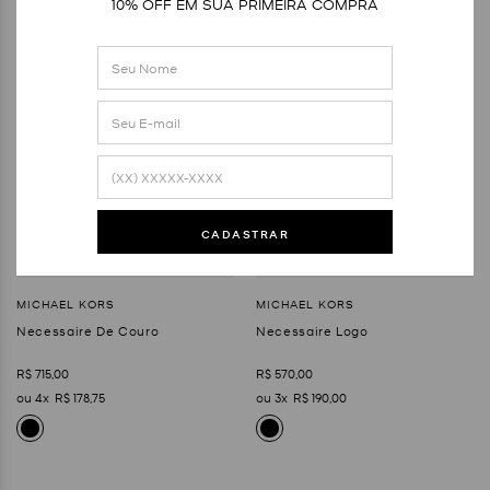
10% OFF EM SUA PRIMEIRA COMPRA
CADASTRAR
Necessaire De Couro
Necessaire Logo
R$
715
,
00
R$
570
,
00
4
R$
178
,
75
3
R$
190
,
00