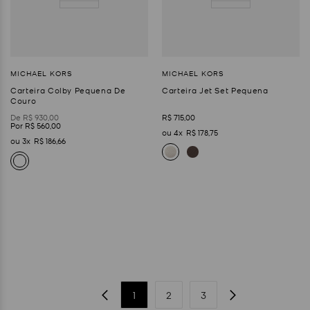
Carteira Colby Pequena De
Carteira Jet Set Pequena
Couro
R$
930
,
00
R$
715
,
00
R$
560
,
00
4
R$
178
,
75
3
R$
186
,
66
1
2
3