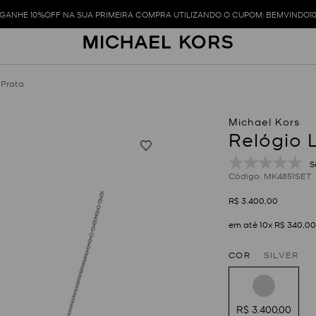
GANHE 10%OFF NA SUA PRIMEIRA COMPRA UTILIZANDO O CUPOM: BEMVINDO1
 Prata
Relógio 
S
:
MK4851SET
R$
3
.
400
,
00
em até
10
x
R$
340
,
00
COR
SILVER
R$ 3.400,00