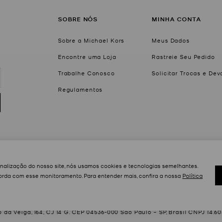
SOBRE NÓS
MINHA CONTA
Sobre a Michael Kors
Meus Dados
Encontre uma Loja
Rastreie Seu Pedido
Trabalhe Conosco
Solicitar Trocas e De
Regulamentos
onalização do nosso site, nós usamos cookies e tecnologias semelhantes.
rda com esse monitoramento. Para entender mais, confira a nossa
Política
Newluxe Group Comércio e Importação Ltda.
da Veiga, 164, CJ 14 G. CEP 04536-000 São Paulo – SP, Brasil CNPJ 14.6