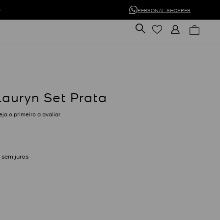
0
PERSONAL SHOPPER
Lauryn Set Prata
eja o primeiro a avaliar
sem juros