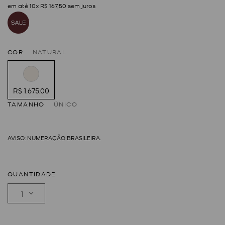
em até
10
x
R$
167
,
50
sem juros
COR
NATURAL
R$ 1.675,00
TAMANHO
ÚNICO
QUANTIDADE
1