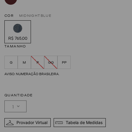
COR
MIDNIGHTBLUE
R$ 765,00
TAMANHO
G
M
P
GG
PP
QUANTIDADE
1
Provador Virtual
Tabela de Medidas