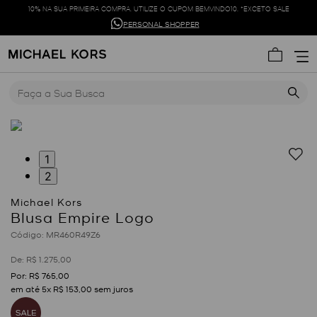
10% NA SUA PRIMEIRA COMPRA. UTILIZE O CUPOM BEMVINDO10. *EXCETO SALE
PERSONAL SHOPPER
Faça a Sua Busca
1
2
Blusa Empire Logo
:
MR460R49Z6
R$
1
.
275
,
00
R$
765
,
00
em até
5
x
R$
153
,
00
sem juros