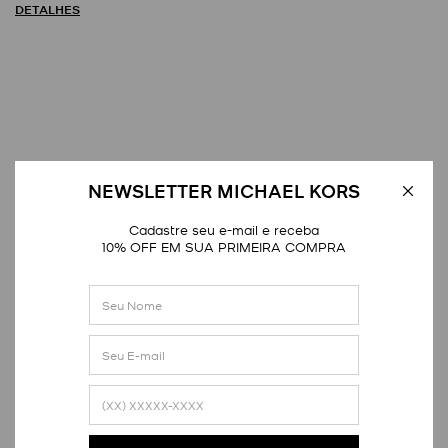
DETALHES
Avaliações
NEWSLETTER MICHAEL KORS
Cadastre seu e-mail e receba
10% OFF EM SUA PRIMEIRA COMPRA
Distribuição das notas
1
estrela
0
2
estrelas
0
3
estrelas
0
4
estrelas
0
5
estrelas
1
Nota média