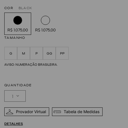
COR
BLACK
R$ 1.075,00
R$ 1.075,00
TAMANHO
G
M
P
GG
PP
QUANTIDADE
1
Provador Virtual
Tabela de Medidas
DETALHES