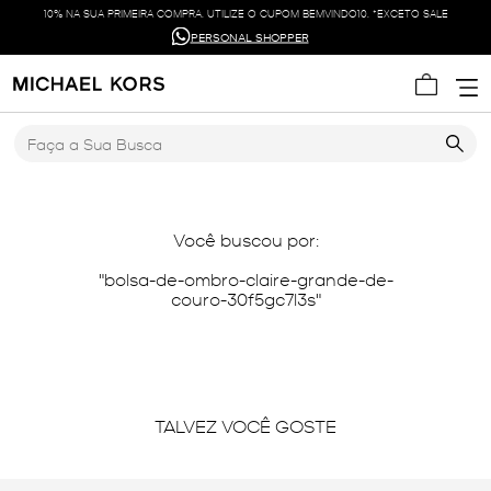
10% NA SUA PRIMEIRA COMPRA. UTILIZE O CUPOM BEMVINDO10. *EXCETO SALE
PERSONAL SHOPPER
Faça a Sua Busca
Você buscou por:
bolsa-de-ombro-claire-grande-de-
couro-30f5gc7l3s
TALVEZ VOCÊ GOSTE