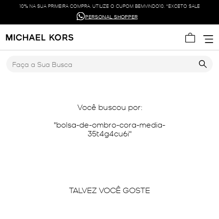
10% NA SUA PRIMEIRA COMPRA. UTILIZE O CUPOM BEMVINDO10. *EXCETO SALE
PERSONAL SHOPPER
Faça a Sua Busca
Você buscou por:
bolsa-de-ombro-cora-media-
35t4g4cu6i
TALVEZ VOCÊ GOSTE