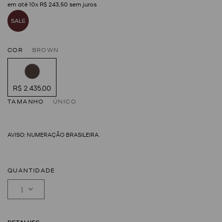
em até
10
x
R$
243
,
50
sem juros
COR
BROWN
R$ 2.435,00
TAMANHO
ÚNICO
QUANTIDADE
1