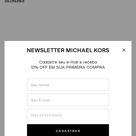
DETALHES
NEWSLETTER MICHAEL KORS
Avaliações
Cadastre seu e-mail e receba
10% OFF EM SUA PRIMEIRA COMPRA
Distribuição das notas
1
estrela
0
2
estrelas
0
3
estrelas
0
4
estrelas
0
5
estrelas
0
QUERO AVALIAR
CADASTRAR