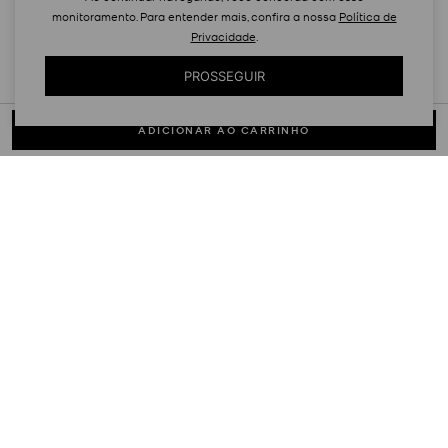
monitoramento. Para entender mais, confira a nossa
Política de
Privacidade
.
PROSSEGUIR
DETALHES
Versátil e sofisticada na medida certa, a bolsa tiracolo Avril é um
item indispensável no seu closet. Confeccionada em canvas com
estampa de logo e acabamento em couro, possui design
estruturado com laterais expansíveis e interior com bolsos que
facilitam a organização. Acompanha alça transversal removível,
oferecendo múltiplas formas de uso. Perfeita para compor desde
looks de trabalho até produções casuais de fim de semana.