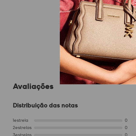
Avaliações
Distribuição das notas
1
estrela
0
2
estrelas
0
3
estrelas
0