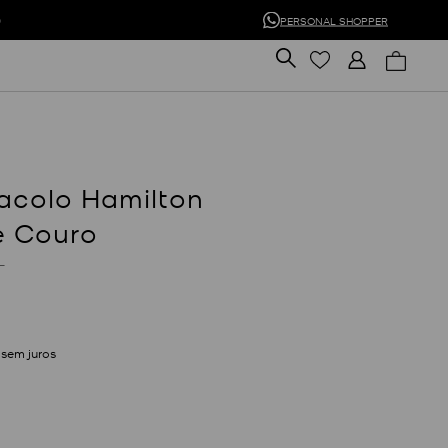
0
PERSONAL SHOPPER
racolo Hamilton
e Couro
L
sem juros