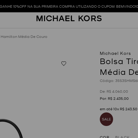
GANHE 10%OFF NA SUA PRIMEIRA COMPRA UTILIZANDO O CUPOM: BEMVINDO1
o Hamilton Média De Couro
Bolsa Ti
Média D
:
35S3SHMS6
R$
4
.
060
,
00
R$
2
.
435
,
00
em até
10
x
R$
243
,
50
COR
BLACK