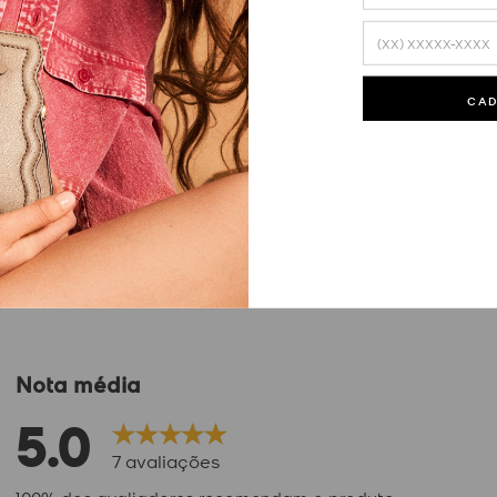
CA
Nota média
5.0
7
avaliações