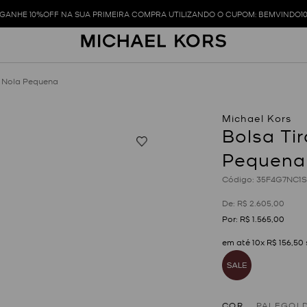
GANHE 10%OFF NA SUA PRIMEIRA COMPRA UTILIZANDO O CUPOM: BEMVINDO1
o Nola Pequena
Bolsa Ti
Pequena
:
35F4G7NC1S
R$
2
.
605
,
00
R$
1
.
565
,
00
em até
10
x
R$
156
,
50
COR
PALEGOL