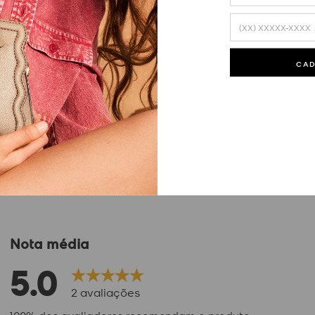
CA
Nota média
5.0
2
avaliações