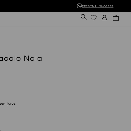
0
PERSONAL SHOPPER
racolo Nola
sem juros
D