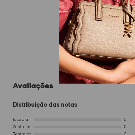
Avaliações
Distribuição das notas
1
estrela
0
2
estrelas
0
3
estrelas
0