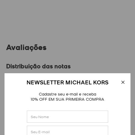
Avaliações
Distribuição das notas
1
estrela
0
NEWSLETTER MICHAEL KORS
2
estrelas
0
Cadastre seu e-mail e receba
3
estrelas
0
10% OFF EM SUA PRIMEIRA COMPRA
4
estrelas
0
5
estrelas
10
Nota média