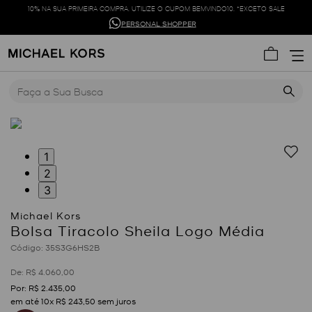
10% NA SUA PRIMEIRA COMPRA. UTILIZE O CUPOM BEMVINDO10. *EXCETO SALE
PERSONAL SHOPPER
Faça a Sua Busca
1
2
3
Bolsa Tiracolo Sheila Logo Média
:
35S3G6HS2B
R$
4
.
060
,
00
R$
2
.
435
,
00
em até
10
x
R$
243
,
50
sem juros