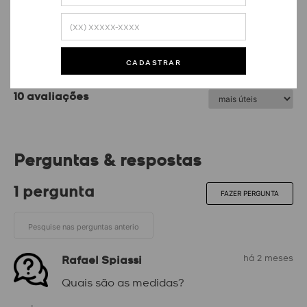
5.0
10
avaliações
100% dos avaliadores recomendam o produto
QUERO AVALIAR
CADASTRAR
10 avaliações
Perguntas & respostas
1 pergunta
FAZER PERGUNTA
Rafael Spiassi
há 2 meses
Quais são as medidas?