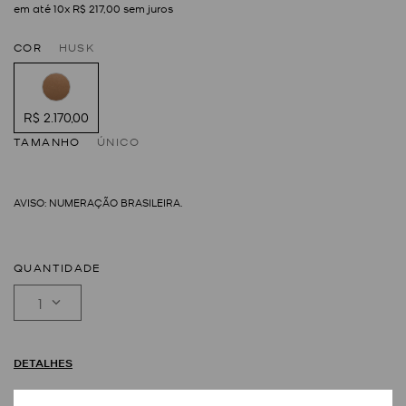
em até
10
x
R$
217
,
00
sem juros
COR
HUSK
R$ 2.170,00
TAMANHO
ÚNICO
QUANTIDADE
1
DETALHES