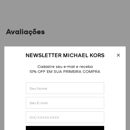
Avaliações
Distribuição das notas
NEWSLETTER MICHAEL KORS
1
estrela
0
Cadastre seu e-mail e receba
2
estrelas
0
10% OFF EM SUA PRIMEIRA COMPRA
3
estrelas
0
4
estrelas
1
5
estrelas
12
Nota média
4.9
10
avaliações