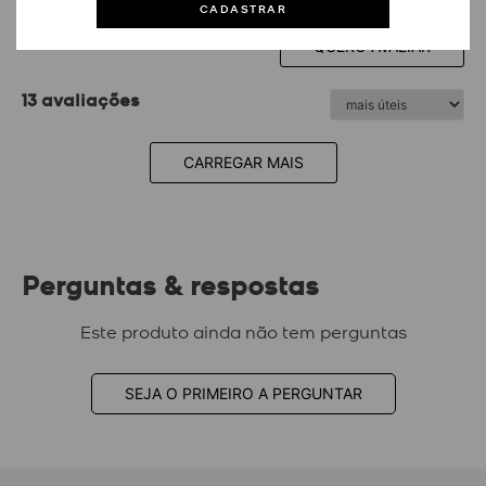
CADASTRAR
100% dos avaliadores recomendam o produto
QUERO AVALIAR
13 avaliações
CARREGAR MAIS
Perguntas & respostas
Este produto ainda não tem perguntas
SEJA O PRIMEIRO A PERGUNTAR