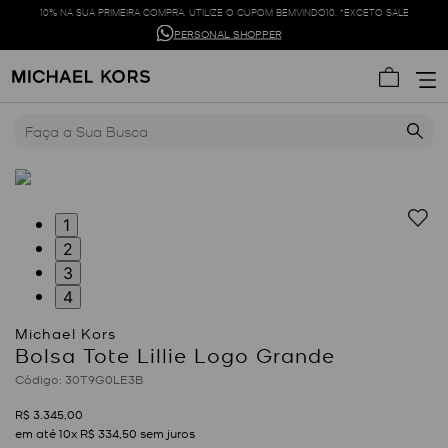
10% NA SUA PRIMEIRA COMPRA. UTILIZE O CUPOM BEMVINDO10. *EXCETO SALE
PERSONAL SHOPPER
Faça a Sua Busca
1
2
3
4
Bolsa Tote Lillie Logo Grande
:
30T9G0LE3B
R$
3
.
345
,
00
em até
10
x
R$
334
,
50
sem juros