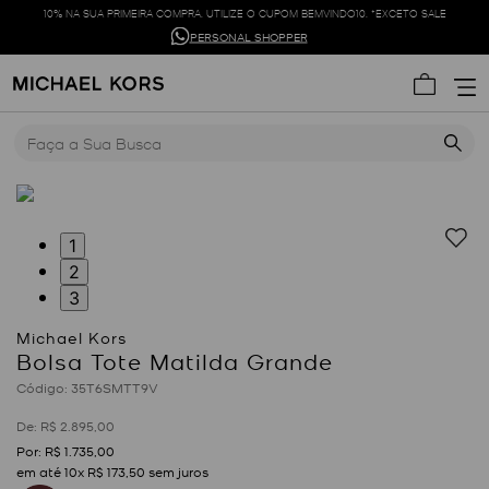
10% NA SUA PRIMEIRA COMPRA. UTILIZE O CUPOM BEMVINDO10. *EXCETO SALE
PERSONAL SHOPPER
Faça a Sua Busca
1
2
3
Bolsa Tote Matilda Grande
:
35T6SMTT9V
R$
2
.
895
,
00
R$
1
.
735
,
00
em até
10
x
R$
173
,
50
sem juros