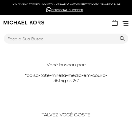
10% NA SUA PRIMEIRA COMPRA. UTILIZE O CUPOM BEMVINDO10. *EXCETO SALE
PERSONAL SHOPPER
Faça a Sua Busca
Você buscou por:
bolsa-tote-mirella-media-em-couro-
35f5g7zt2s
TALVEZ VOCÊ GOSTE