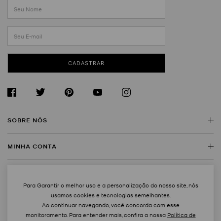
CADASTRAR
SOBRE NÓS
MINHA CONTA
Sobre a Michael Kors
Encontre uma Loja
SERVIÇO AO CLIENTE
Meus Dados
Trabalhe Conosco
Para Garantir o melhor uso e a personalização do nosso site, nós
Rastreie Seu Pedido
usamos cookies e tecnologias semelhantes.
MAPA DO SITE
Regulamentos
Contato
Ao continuar navegando, você concorda com esse
Trocas e Devoluções
monitoramento. Para entender mais, confira a nossa
Política de
FAQ