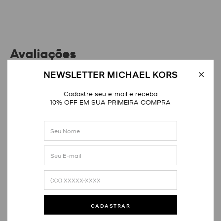
Avaliações
NEWSLETTER MICHAEL KORS
Distribuição das notas
Cadastre seu e-mail e receba
10% OFF EM SUA PRIMEIRA COMPRA
1
estrela
0
2
estrelas
0
3
estrelas
0
4
estrelas
0
5
estrelas
3
Nota média
5.0
CADASTRAR
3
avaliações