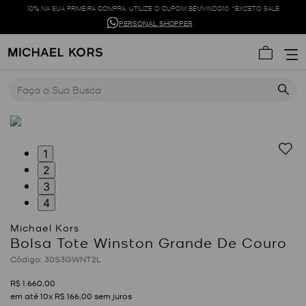
10% NA SUA PRIMEIRA COMPRA. UTILIZE O CUPOM BEMVINDO10. *EXCETO SALE
PERSONAL SHOPPER
Faça a Sua Busca
1
2
3
4
Bolsa Tote Winston Grande De Couro
:
30S3GWNT2L
R$
1
.
660
,
00
em até
10
x
R$
166
,
00
sem juros