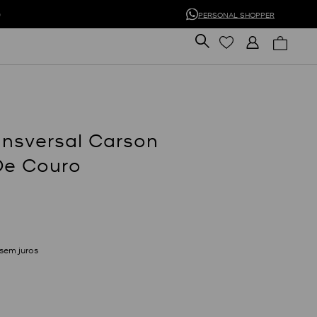
0
PERSONAL SHOPPER
ansversal Carson
De Couro
sem juros