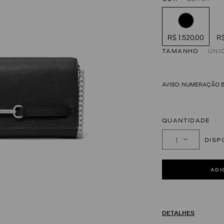
R$ 1.520,00
R$
TAMANHO
ÚNI
QUANTIDADE
1
DETALHES