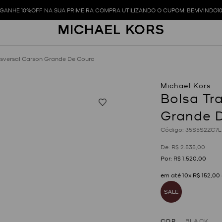
GANHE 10%OFF NA SUA PRIMEIRA COMPRA UTILIZANDO O CUPOM: BEMVINDO1
nsversal Carson Grande De Couro
Bolsa Tr
Grande 
:
35S5S2ZC7L
R$
2
.
535
,
00
R$
1
.
520
,
00
em até
10
x
R$
152
,
00
COR
BLACK