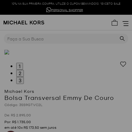
10% NA SUA PRIMEIRA COMPRA. UTILIZE O CUPOM BEMVINDO10. *EXCETO SALE
PERSONAL SHOPPER
Faça a Sua Busca
1
2
3
Bolsa Transversal Emmy De Couro
:
35S9GTVC2L
R$
2
.
895
,
00
R$
1
.
735
,
00
em até
10
x
R$
173
,
50
sem juros