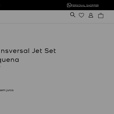
0
PERSONAL SHOPPER
ansversal Jet Set
quena
O
sem juros