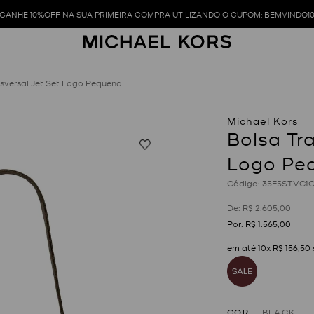
GANHE 10%OFF NA SUA PRIMEIRA COMPRA UTILIZANDO O CUPOM: BEMVINDO1
nsversal Jet Set Logo Pequena
Bolsa Tr
Logo Pe
:
35F5STVC1
R$
2
.
605
,
00
R$
1
.
565
,
00
em até
10
x
R$
156
,
50
COR
BLACK