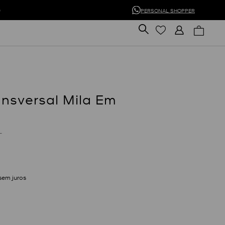
0
PERSONAL SHOPPER
ansversal Mila Em
L
sem juros