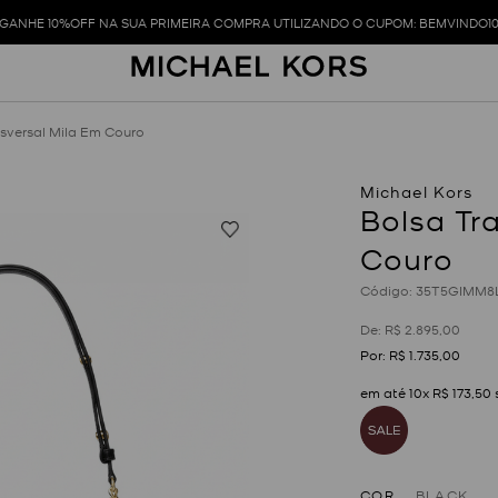
GANHE 10%OFF NA SUA PRIMEIRA COMPRA UTILIZANDO O CUPOM: BEMVINDO1
sversal Mila Em Couro
Bolsa Tr
Couro
:
35T5GIMM8
R$
2
.
895
,
00
R$
1
.
735
,
00
em até
10
x
R$
173
,
50
COR
BLACK