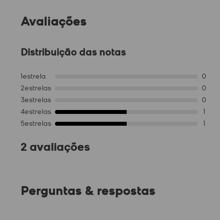
Avaliações
Distribuição das notas
1
estrela
0
2
estrelas
0
3
estrelas
0
4
estrelas
1
5
estrelas
1
2 avaliações
Perguntas & respostas