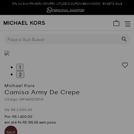
10% NA SUA PRIMEIRA COMPRA. UTILIZE O CUPOM BEMVINDO10. *EXCETO SALE
PERSONAL SHOPPER
Faça a Sua Busca
1
2
Camisa Army De Crepe
:
MF4400CENX
R$
2
.
000
,
00
R$
1
.
400
,
00
em até
9
x
R$
155
,
55
sem juros