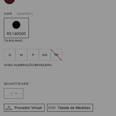
COR
ADMIRAL
R$ 1.400,00
TAMANHO
G
M
P
GG
PP
QUANTIDADE
1
Provador Virtual
Tabela de Medidas