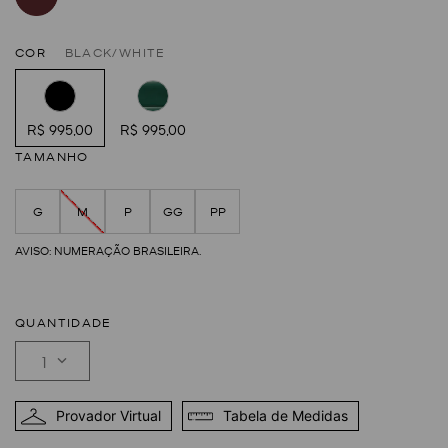
COR
BLACK/WHITE
R$ 995,00
R$ 995,00
TAMANHO
G
M
P
GG
PP
QUANTIDADE
1
Provador Virtual
Tabela de Medidas