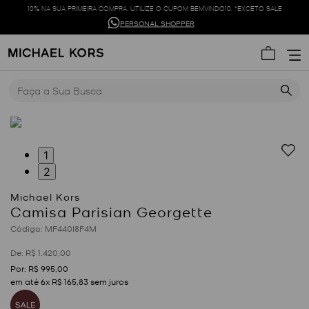
10% NA SUA PRIMEIRA COMPRA. UTILIZE O CUPOM BEMVINDO10. *EXCETO SALE
PERSONAL SHOPPER
Faça a Sua Busca
1
2
Camisa Parisian Georgette
:
MF440I8F4M
R$
1
.
420
,
00
R$
995
,
00
em até
6
x
R$
165
,
83
sem juros