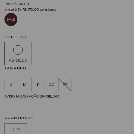
R$
510
,
00
em até
3
x
R$
170
,
00
sem juros
COR
WHITE
R$ 510,00
TAMANHO
G
M
P
GG
PP
QUANTIDADE
1