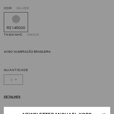
COR
SILVER
R$ 1.450,00
TAMANHO
ÚNICO
QUANTIDADE
1
DETALHES