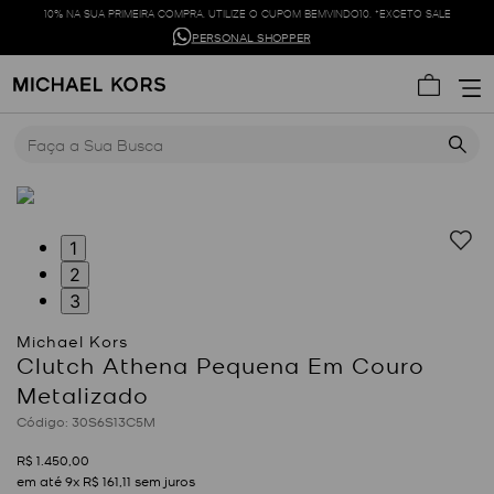
10% NA SUA PRIMEIRA COMPRA. UTILIZE O CUPOM BEMVINDO10. *EXCETO SALE
PERSONAL SHOPPER
Faça a Sua Busca
1
2
3
Clutch Athena Pequena Em Couro
Metalizado
:
30S6S13C5M
R$
1
.
450
,
00
em até
9
x
R$
161
,
11
sem juros