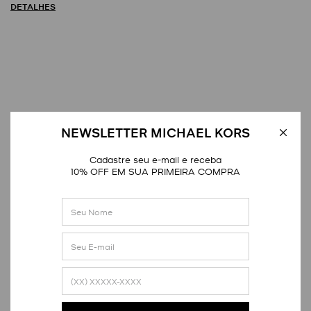
DETALHES
Avaliações
NEWSLETTER MICHAEL KORS
Cadastre seu e-mail e receba
10% OFF EM SUA PRIMEIRA COMPRA
Distribuição das notas
1
estrela
0
2
estrelas
0
3
estrelas
0
4
estrelas
0
5
estrelas
1
Nota média