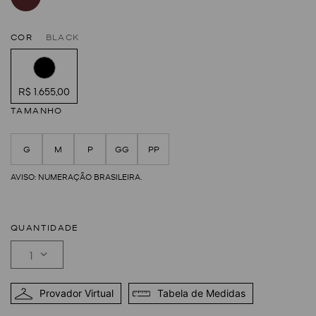
COR
BLACK
R$ 1.655,00
TAMANHO
G
M
P
GG
PP
QUANTIDADE
1
Provador Virtual
Tabela de Medidas