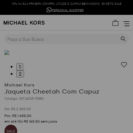
10% NA SUA PRIMEIRA COMPRA. UTILIZE O CUPOM BEMVINDO10. *EXCETO SALE
PERSONAL SHOPPER
Faça a Sua Busca
1
2
Jaqueta Cheetah Com Capuz
:
MT420EYEBN
R$
2
.
365
,
00
R$
1
.
655
,
00
em até
10
x
R$
165
,
50
sem juros