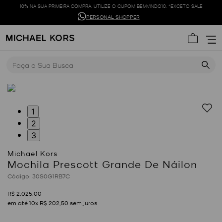
10% NA SUA PRIMEIRA COMPRA. UTILIZE O CUPOM BEMVINDO10. *EXCETO SALE
PERSONAL SHOPPER
Faça a Sua Busca
1
2
3
Mochila Prescott Grande De Náilon
:
30S0G1RB7C
R$
2
.
025
,
00
em até
10
x
R$
202
,
50
sem juros