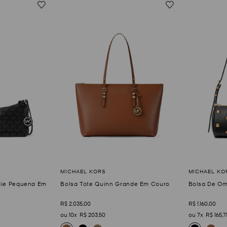
die Pequena Em
Bolsa Tote Quinn Grande Em Couro
Bolsa De Om
R$
2
.
035
,
00
R$
1
.
160
,
00
10
R$
203
,
50
7
R$
165
,
7