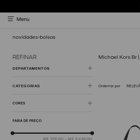
Menu
novidades-bolsas
REFINAR
Michael Kors Br |
DEPARTAMENTO
Bolsas
CATEGORIA
RELEV
Acessórios
Bolsas Transversais
CORES
Bolsas De Ombro
Bolsas Tiracolo
Azul
Branco
FAIXA DE PREÇO
Bolsas Tote
Mochilas
R$ 725,00
–
R$ 3.625,00