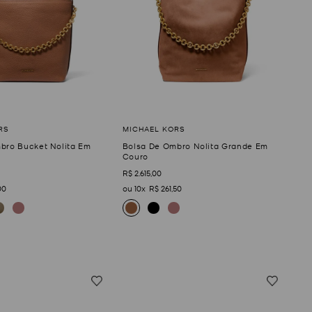
bro Bucket Nolita Em
Bolsa De Ombro Nolita Grande Em
Couro
R$
2
.
615
,
00
00
10
R$
261
,
50