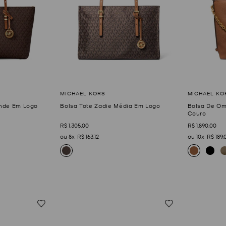
ande Em Logo
Bolsa Tote Zadie Média Em Logo
Bolsa De Om
Couro
R$
1
.
305
,
00
R$
1
.
890
,
00
8
R$
163
,
12
10
R$
189
,