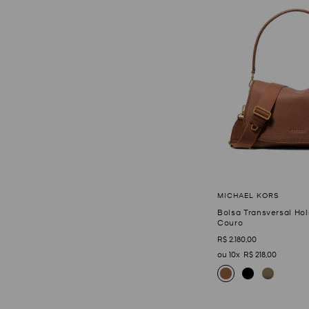
Bolsa Transversal H
Couro
R$
2
.
180
,
00
10
R$
218
,
00