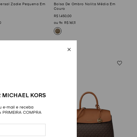
versal Zadie Pequena Em
Bolsa De Ombro Nolita Média Em
Couro
R$
1
.
450
,
00
0
9
R$
161
,
11
 MICHAEL KORS
 e-mail e receba
A PRIMEIRA COMPRA