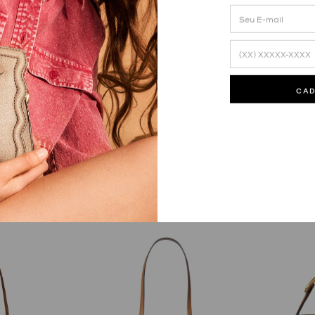
y Pequena
Bolsa Tiracolo Landry Pequena Em
Bolsa Tirac
Logo
Logo
CA
R$
1
.
670
,
00
R$
1
.
670
,
00
10
R$
167
,
00
10
R$
167
,