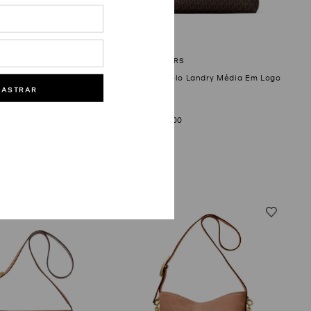
olo Landry Pequena Em
Bolsa Tiracolo Landry Média Em Logo
DASTRAR
R$
2
.
180
,
00
00
10
R$
218
,
00