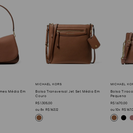
olmes Média Em
Bolsa Transversal Jet Set Média Em
Bolsa Tirac
Couro
Pequena
R$
1
.
305
,
00
R$
1
.
670
,
00
8
R$
163
,
12
10
R$
167
,