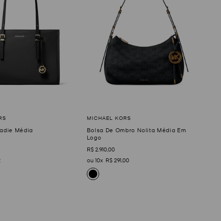
Zadie Média
Bolsa De Ombro Nolita Média Em
Logo
R$
2
.
910
,
00
2
10
R$
291
,
00