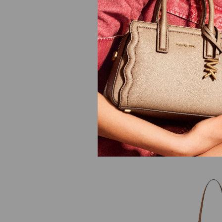
Bolsa Tiracolo Landr
R$
1
.
670
,
00
10
R$
167
,
00