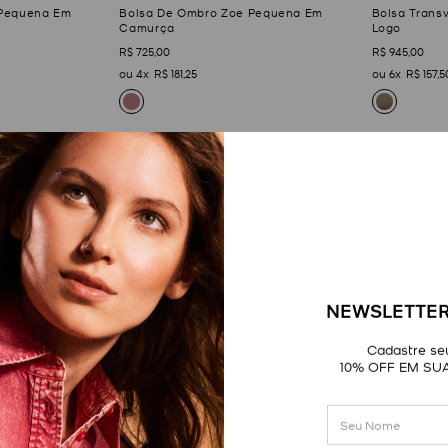
 Pequena Em
Bolsa De Ombro Zoe Pequena Em
Bolsa Trans
Camurça
Logo
R$
725
,
00
R$
945
,
00
4
R$
181
,
25
6
R$
157
,
5
NEWSLETTER
Cadastre seu
10% OFF EM SU