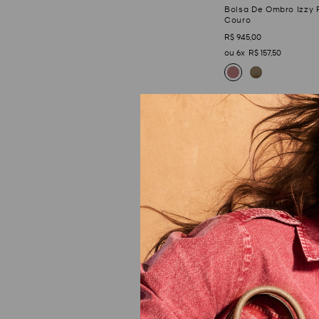
Bolsa De Ombro Izzy
Couro
R$
945
,
00
6
R$
157
,
50