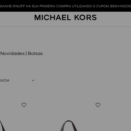
GANHE 10%OFF NA SUA PRIMEIRA COMPRA UTILIZANDO O CUPOM: BEMVINDO1
 Novidades | Bolsas
ÂNCIA