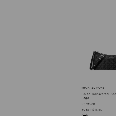
Bolsa Transversal Za
Logo
R$
945
,
00
6
R$
157
,
50