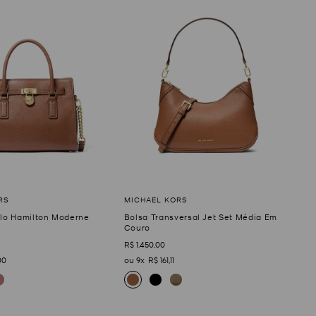
olo Hamilton Moderne
Bolsa Transversal Jet Set Média Em
Couro
R$
1
.
450
,
00
00
9
R$
161
,
11