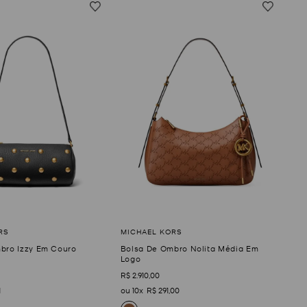
bro Izzy Em Couro
Bolsa De Ombro Nolita Média Em
Logo
R$
2
.
910
,
00
1
10
R$
291
,
00