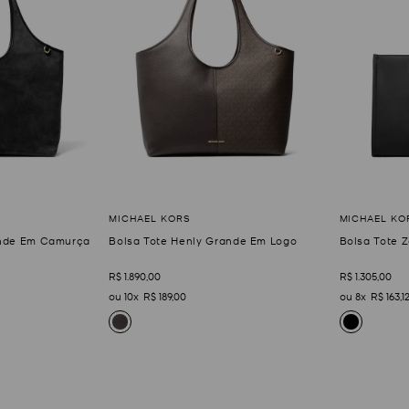
ande Em Camurça
Bolsa Tote Henly Grande Em Logo
Bolsa Tote 
R$
1
.
890
,
00
R$
1
.
305
,
00
10
R$
189
,
00
8
R$
163
,
1