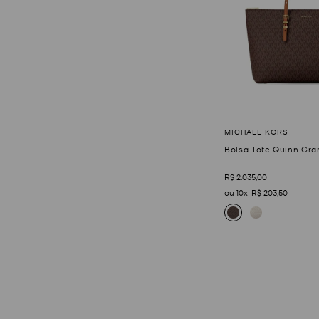
Bolsa Tote Quinn Gr
R$
2
.
035
,
00
10
R$
203
,
50