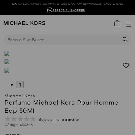
10% NA SUA PRIMEIRA COMPRA. UTILIZE O CUPOM BEMVINDO10. *EXCETO SALE
PERSONAL SHOPPER
Faça a Sua Busca
1
Perfume Michael Kors Pour Homme
Edp 50Ml
Seja o primeiro a avaliar
:
450308