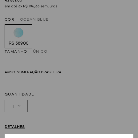
R$
589
,
00
em até
3
x
R$
196
,
33
sem juros
COR
OCEAN BLUE
R$ 589,00
TAMANHO
ÚNICO
QUANTIDADE
1
DETALHES