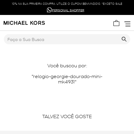
10% NA SUA PRIMEIRA COMPRA. UTILIZE O CUPOM BEMVINDO10. *EXCETO SALE
PERSONAL SHOPPER
Faça a Sua Busca
Você buscou por:
relogio-georgie-dourado-mini-
mk4931
TALVEZ VOCÊ GOSTE