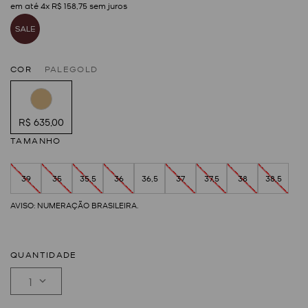
em até
4
x
R$
158
,
75
sem juros
COR
PALEGOLD
R$ 635,00
TAMANHO
39
35
35,5
36
36,5
37
37,5
38
38,5
QUANTIDADE
1