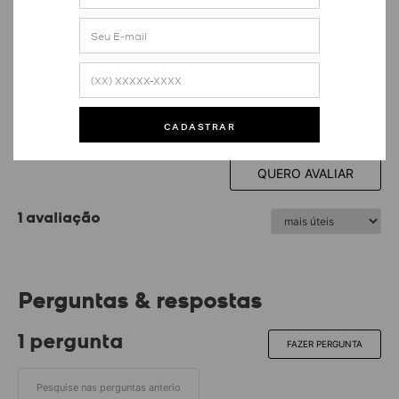
5
estrelas
1
Nota média
5.0
1
avaliação
CADASTRAR
100% dos avaliadores recomendam o produto
QUERO AVALIAR
1 avaliação
Perguntas & respostas
1 pergunta
FAZER PERGUNTA