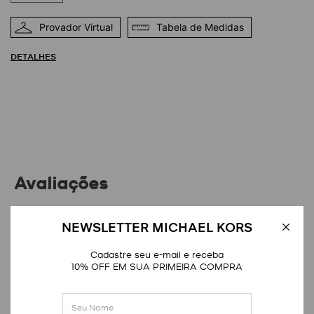
Provador Virtual
Tabela de Medidas
DETALHES
Avaliações
Distribuição das notas
NEWSLETTER MICHAEL KORS
Cadastre seu e-mail e receba
1
estrela
0
10% OFF EM SUA PRIMEIRA COMPRA
2
estrelas
0
3
estrelas
0
4
estrelas
0