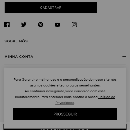
CADASTRAR
SOBRE NÓS
MINHA CONTA
Sobre a Michael Kors
Encontre uma Loja
SERVIÇO AO CLIENTE
Meus Dados
Trabalhe Conosco
Para Garantir o melhor uso e a personalização do nosso site, nós
Rastreie Seu Pedido
usamos cookies e tecnologias semelhantes.
MAPA DO SITE
Regulamentos
Contato
Ao continuar navegando, você concorda com esse
Trocas e Devoluções
monitoramento. Para entender mais, confira a nossa
Política de
FAQ
Privacidade
.
Bolsas
Created by
Powered by
Política de Entrega
PROSSEGUIR
Acessórios
Política de Garantia
Newluxe Group Comércio e Importação Ltda.
Rua Jeronimo da Veiga, 164, CJ 14 G. CEP 04536-000 São Paulo –
Calçados
Forma de Pagamento
SP, Brasil CNPJ 14.603.036/0004-17