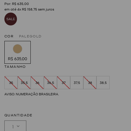
R$
635
,
00
em até
4
x
R$
158
,
75
sem juros
COR
PALEGOLD
R$ 635,00
TAMANHO
35
35,5
36
36,5
37
37,5
38
38,5
QUANTIDADE
1