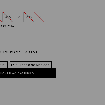
36,5
37
37,5
38
tual
Tabela de Medidas