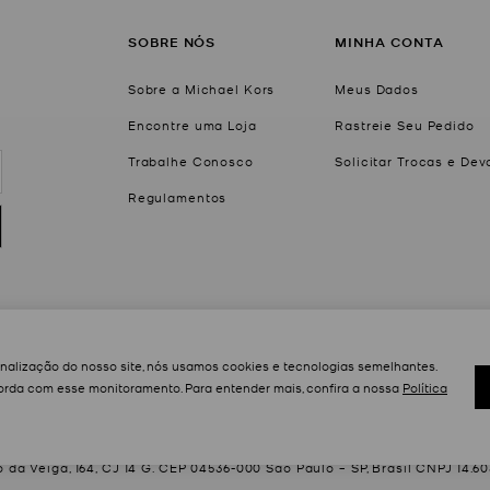
SOBRE NÓS
MINHA CONTA
Sobre a Michael Kors
Meus Dados
Encontre uma Loja
Rastreie Seu Pedido
Trabalhe Conosco
Solicitar Trocas e De
Regulamentos
onalização do nosso site, nós usamos cookies e tecnologias semelhantes.
rda com esse monitoramento. Para entender mais, confira a nossa
Política
Newluxe Group Comércio e Importação Ltda.
da Veiga, 164, CJ 14 G. CEP 04536-000 São Paulo – SP, Brasil CNPJ 14.6