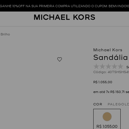
GANHE 10%OFF NA SUA PRIMEIRA COMPRA UTILIZANDO O CUPOM: BEMVINDO1
Brilho
Sandália 
S
:
40T5HSHS4
R$
1
.
055
,
00
em até
7
x
R$
150
,
71
se
COR
PALEGOL
R$ 1.055,00