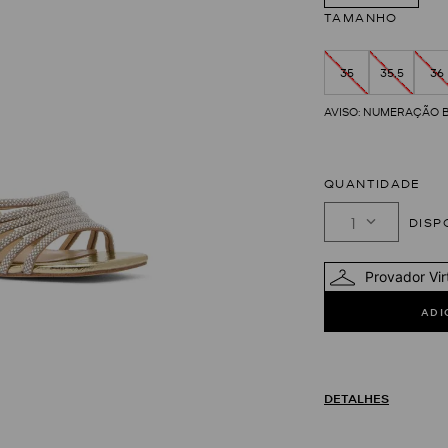
TAMANHO
35
35,5
36
QUANTIDADE
1
Provador Vir
DETALHES