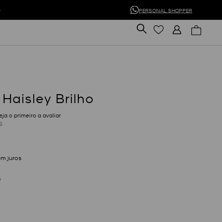
0
PERSONAL SHOPPER
Haisley Brilho
eja o primeiro a avaliar
S
m juros
D