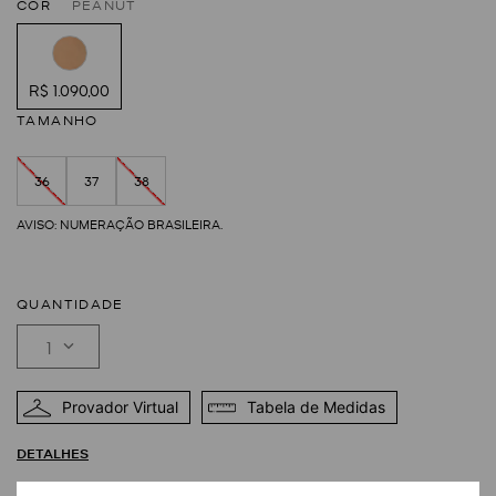
COR
PEANUT
R$ 1.090,00
TAMANHO
36
37
38
QUANTIDADE
1
Provador Virtual
Tabela de Medidas
DETALHES