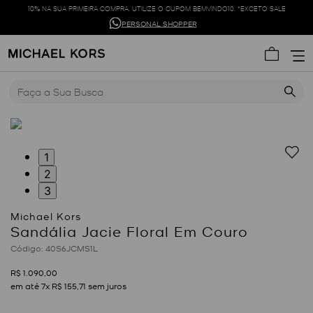
10% NA SUA PRIMEIRA COMPRA. UTILIZE O CUPOM BEMVINDO10. *EXCETO SALE
PERSONAL SHOPPER
Faça a Sua Busca
1
2
3
Sandália Jacie Floral Em Couro
:
40S6JCMS1L
R$
1
.
090
,
00
em até
7
x
R$
155
,
71
sem juros