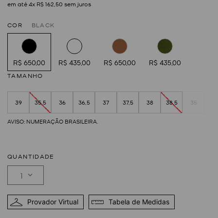
em até
4
x
R$
162
,
50
sem juros
COR
BLACK
R$ 650,00
R$ 435,00
R$ 650,00
R$ 435,00
TAMANHO
39
35,5
36
36,5
37
37,5
38
38,5
35
QUANTIDADE
1
Provador Virtual
Tabela de Medidas