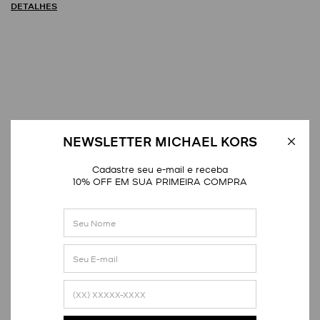
DETALHES
Avaliações
NEWSLETTER MICHAEL KORS
Cadastre seu e-mail e receba
Distribuição das notas
10% OFF EM SUA PRIMEIRA COMPRA
1
estrela
0
2
estrelas
0
3
estrelas
0
4
estrelas
0
5
estrelas
2
Nota média